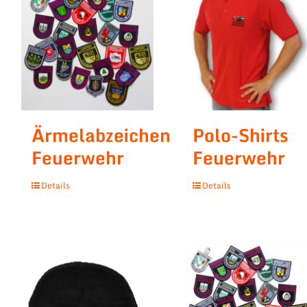
Ärmelabzeichen
Polo-Shirts
Feuerwehr
Feuerwehr
Details
Details