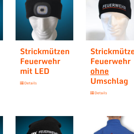
Strickmützen
Strickmütz
Feuerwehr
Feuerwehr
mit LED
ohne
Umschlag
Details
Details