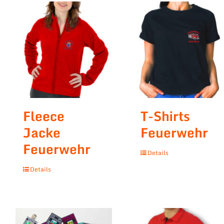
Fleece
T-Shirts
Jacke
Feuerwehr
Feuerwehr
Details
Details