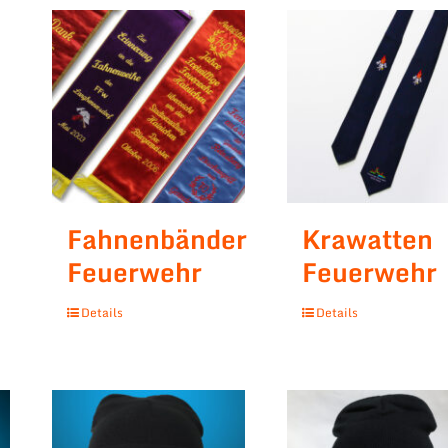
Fahnenbänder
Krawatten
Feuerwehr
Feuerwehr
Details
Details