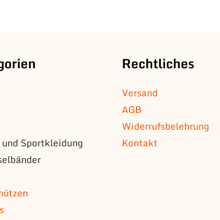
gorien
Rechtliches
Versand
AGB
Widerrufsbelehrung
s und Sportkleidung
Kontakt
selbänder
n
mützen
s