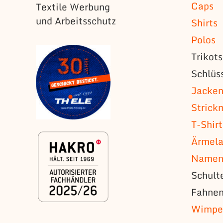
Caps
Textile Werbung
und Arbeitsschutz
Shirts
Polos
Trikot
Schlüs
Jacke
Strick
T-Shirt
Ärmela
Namens
Schult
Fahne
Wimpe