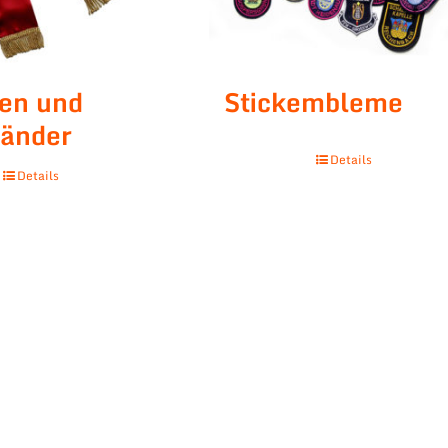
pen und
Stickembleme
änder
Details
Details