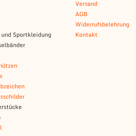
Versand
AGB
Widerrufsbelehrung
s und Sportkleidung
Kontakt
selbänder
n
mützen
s
bzeichen
schilder
erstücke
n
l