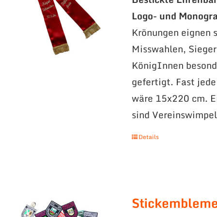
Logo- und Monogr
Krönungen eignen s
Misswahlen, Sieger
KönigInnen besonde
gefertigt. Fast jed
wäre 15x220 cm. Ei
sind Vereinswimpel
Details
Stickemblem