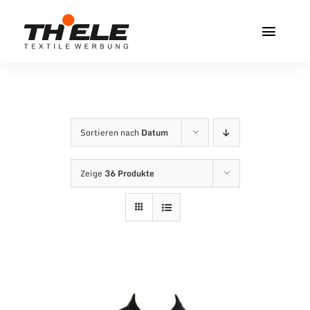
Zum
Inhalt
Toggl
springen
Navig
Home
Service & Info
Sortieren nach
Datum
Produkte
Zeige
36 Produkte
Vereinshops
Miners Freiberg
Kontakt