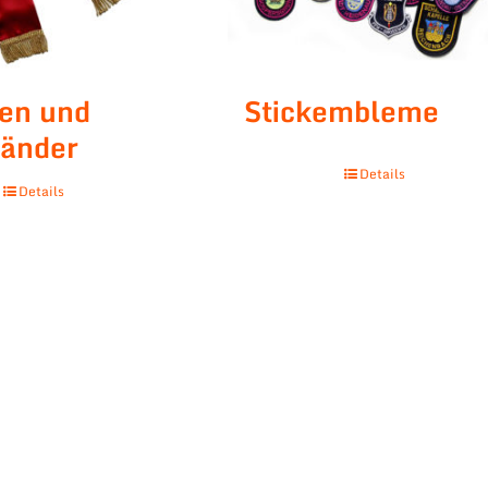
pen und
Stickembleme
änder
Details
Details