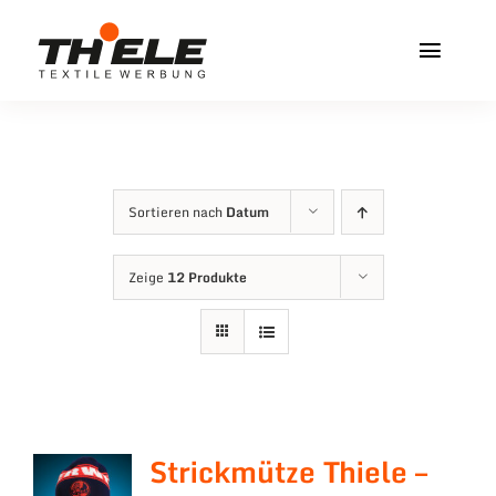
Zum
Inhalt
Toggl
springen
Navig
Home
Service & Info
Sortieren nach
Datum
Produkte
Zeige
12 Produkte
Vereinshops
Miners Freiberg
Kontakt
Strickmütze Thiele –