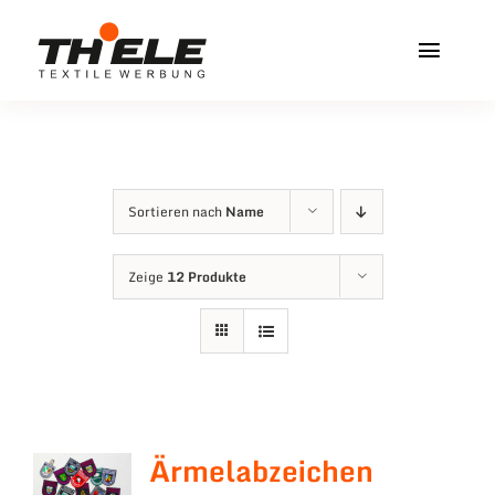
Zum
Inhalt
Toggl
springen
Navig
Home
Service & Info
Sortieren nach
Name
Produkte
Zeige
12 Produkte
Vereinshops
Miners Freiberg
Kontakt
Ärmelabzeichen