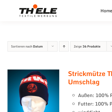
Zum
Hom
Inhalt
springen
Sortieren nach
Datum
Zeige
36 Produkte
Strickmütze T
Umschlag
Außen: 100% P
Futter: 100% P