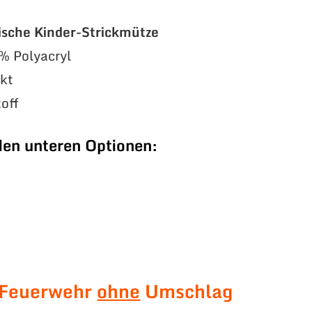
ische Kinder-Strickmütze
% Polyacryl
ckt
off
den unteren Optionen:
 Feuerwehr
ohne
Umschlag