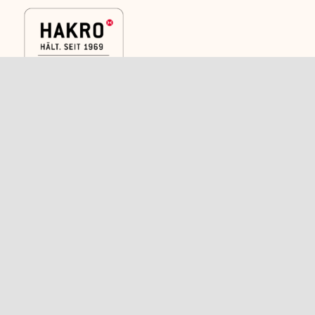
Kategorien
Rechtliches
Caps
Versand
Shirts
AGB
Polos
Widerrufsbelehrung
Trikots und
Kontakt
Sportkleidung