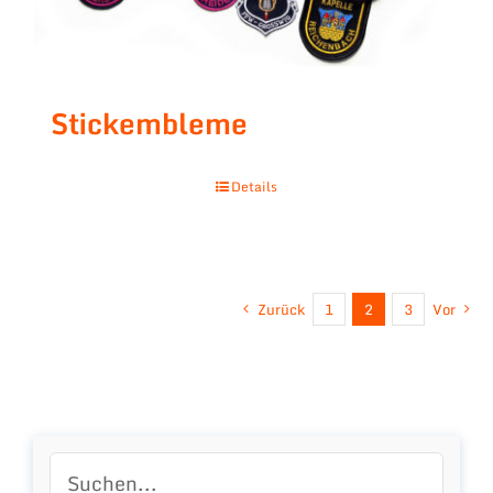
Stickembleme
Details
Zurück
1
2
3
Vor