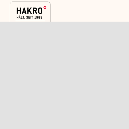
Kategorien
Rechtliches
Caps
Versand
Shirts
AGB
Polos
Widerrufsbelehrung
Trikots und
Kontakt
Sportkleidung
Schlüsselbänder