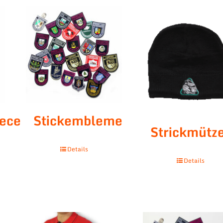
eece
Stickembleme
Strickmütz
Details
Details