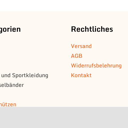
gorien
Rechtliches
Versand
AGB
Widerrufsbelehrung
s und Sportkleidung
Kontakt
selbänder
n
mützen
s
bzeichen