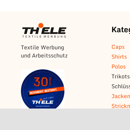
Kate
Caps
Textile Werbung
und Arbeitsschutz
Shirts
Polos
Trikot
Schlüs
Jacke
Strick
T-Shirt
Ärmela