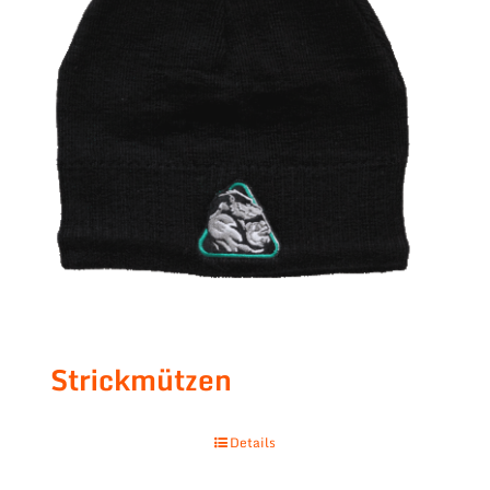
Strickmützen
Details