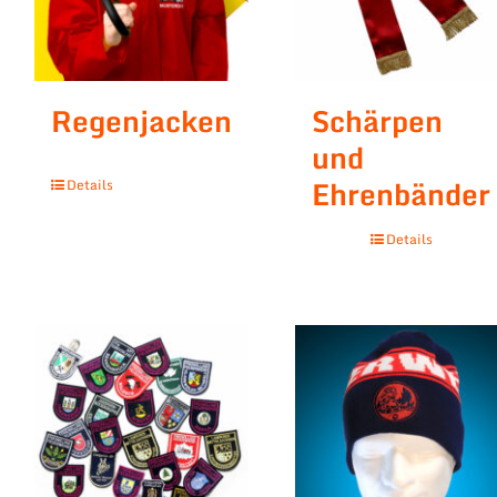
Regenjacken
Schärpen
und
Ehrenbänder
Details
Details