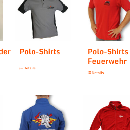
der
Polo-Shirts
Polo-Shirts
Feuerwehr
Details
Details