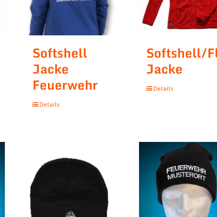
Softshell
Softshell/F
Jacke
Jacke
Feuerwehr
Details
Details