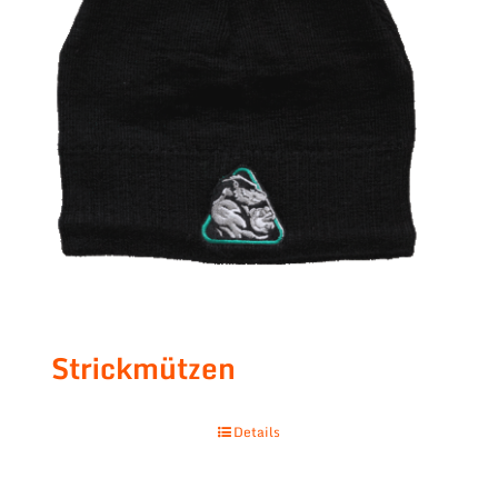
Strickmützen
Details