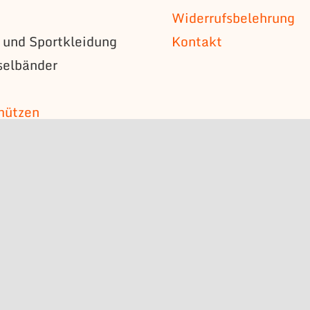
Widerrufsbelehrung
s und Sportkleidung
Kontakt
selbänder
n
mützen
s
bzeichen
schilder
erstücke
n
l