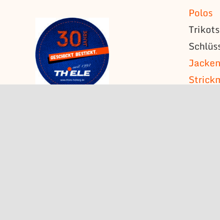
Polos
Trikot
Schlüs
Jacke
Strick
T-Shirt
Ärmela
Namens
Schult
Fahne
Wimpe