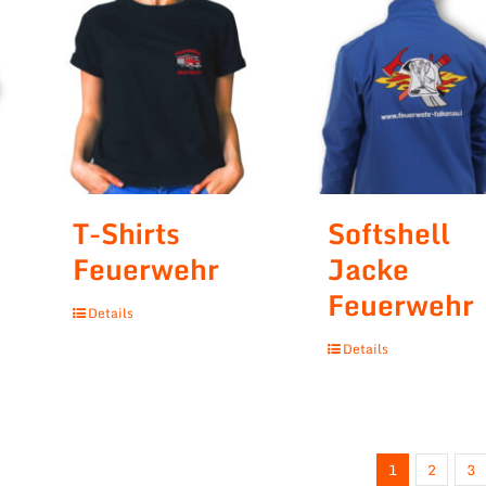
T-Shirts
Softshell
Feuerwehr
Jacke
Feuerwehr
Details
Details
1
2
3