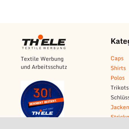
Kate
Caps
Textile Werbung
und Arbeitsschutz
Shirts
Polos
Trikot
Schlüs
Jacke
Strick
T-Shirt