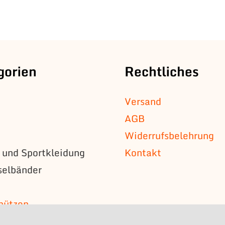
gorien
Rechtliches
Versand
AGB
Widerrufsbelehrung
s und Sportkleidung
Kontakt
selbänder
n
mützen
s