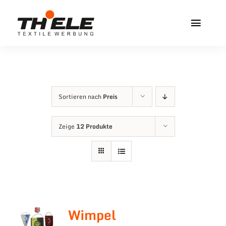
Zum
Inhalt
Toggl
springen
Navig
Home
Service & Info
Sortieren nach
Preis
Produkte
Zeige
12 Produkte
Vereinshops
Miners Freiberg
Kontakt
Wimpel