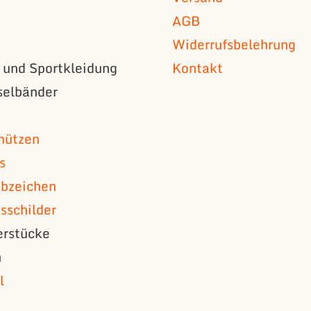
AGB
Widerrufsbelehrung
s und Sportkleidung
Kontakt
selbänder
n
mützen
s
bzeichen
schilder
erstücke
n
l