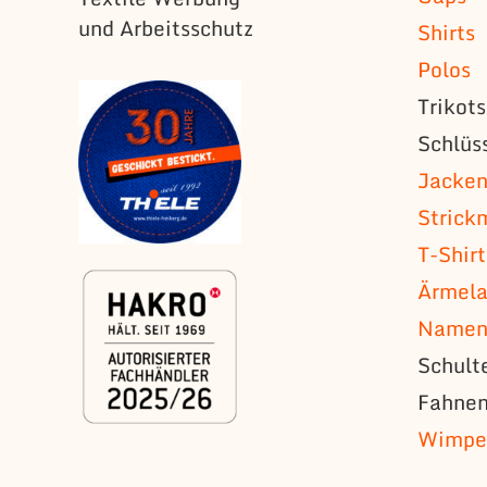
und Arbeitsschutz
Shirts
Polos
Trikot
Schlüs
Jacke
Strick
T-Shirt
Ärmela
Namens
Schult
Fahne
Wimpe