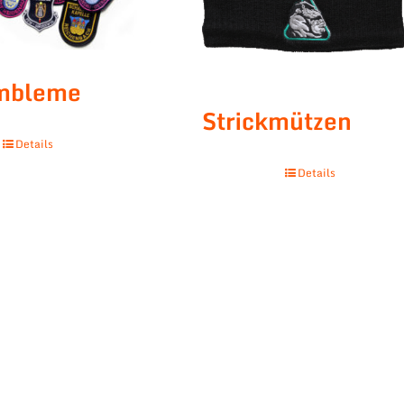
embleme
Strickmützen
Details
Details