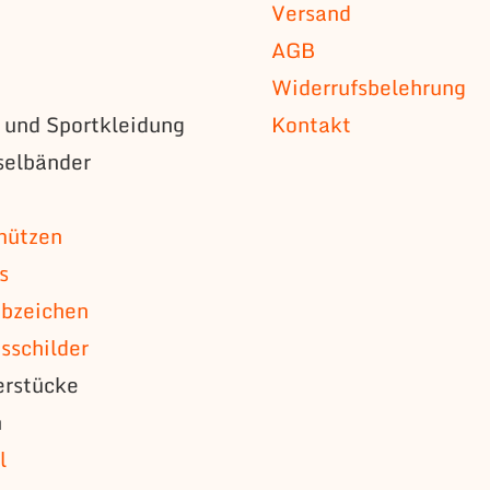
Versand
AGB
Widerrufsbelehrung
s und Sportkleidung
Kontakt
selbänder
n
mützen
s
bzeichen
schilder
erstücke
n
l