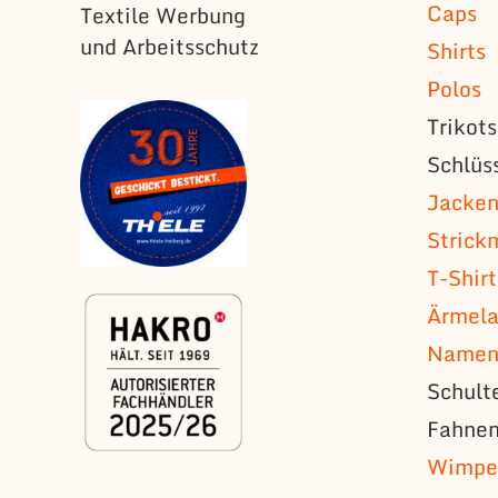
Caps
Textile Werbung
und Arbeitsschutz
Shirts
Polos
Trikot
Schlüs
Jacke
Strick
T-Shirt
Ärmela
Namens
Schult
Fahne
Wimpe