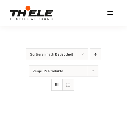
Zum
Inhalt
Toggl
springen
Navig
Home
Service & Info
Sortieren nach
Beliebtheit
Produkte
Zeige
12 Produkte
Vereinshops
Miners Freiberg
Kontakt