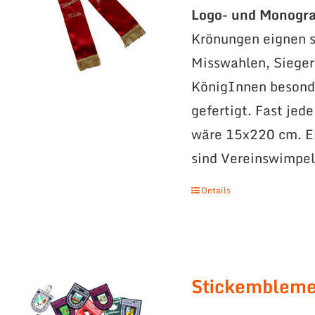
Logo- und Monogr
Krönungen eignen s
Misswahlen, Sieger
KönigInnen besonde
gefertigt. Fast jed
wäre 15x220 cm. Ei
sind Vereinswimpel
Details
Stickemblem