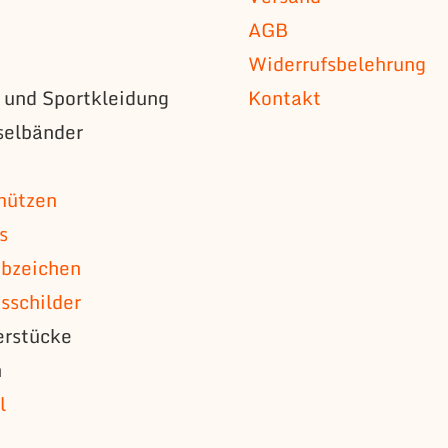
AGB
Widerrufsbelehrung
s und Sportkleidung
Kontakt
selbänder
n
mützen
s
bzeichen
schilder
erstücke
n
l