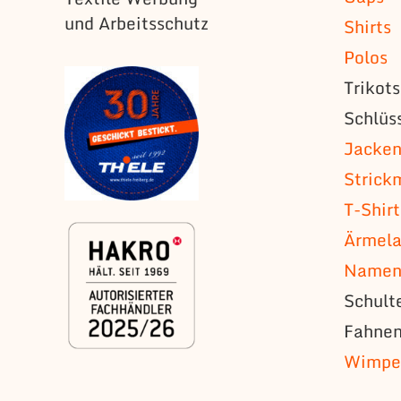
und Arbeitsschutz
Shirts
Polos
Trikot
Schlüs
Jacke
Strick
T-Shirt
Ärmela
Namens
Schult
Fahne
Wimpe