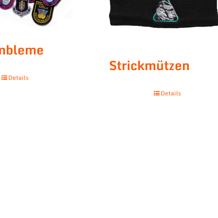
embleme
Strickmützen
Details
Details