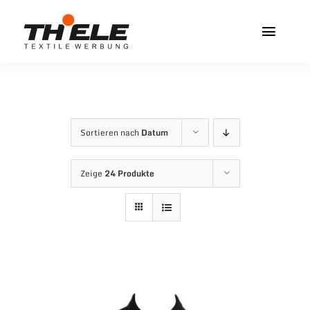
Zum
Inhalt
Toggl
springen
Navig
Home
Service & Info
Sortieren nach
Datum
Produkte
Zeige
24 Produkte
Vereinshops
Miners Freiberg
Kontakt