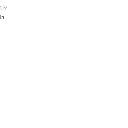
tiv
in
d