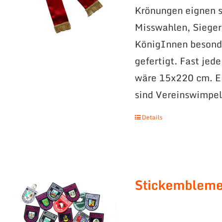
Krönungen eignen s
Misswahlen, Sieger
KönigInnen besonde
gefertigt. Fast jed
wäre 15x220 cm. Ei
sind Vereinswimpel
Details
Stickemblem