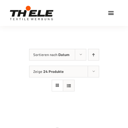
Zum
Inhalt
Toggl
springen
Navig
Home
Service & Info
Sortieren nach
Datum
Produkte
Zeige
24 Produkte
Vereinshops
Miners Freiberg
Kontakt