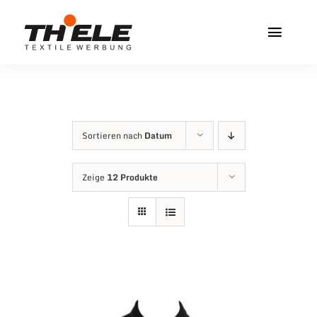
Zum
Inhalt
Toggl
springen
Navig
Home
Service & Info
Sortieren nach
Datum
Produkte
Zeige
12 Produkte
Vereinshops
Miners Freiberg
Kontakt