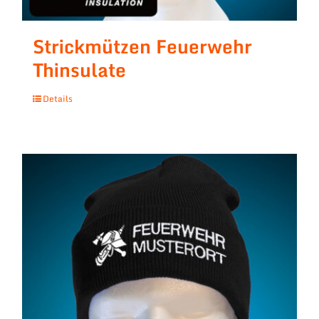
Strickmützen Feuerwehr
Thinsulate
Details