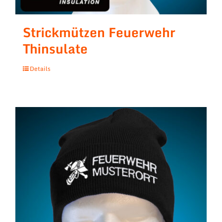
Strickmützen Feuerwehr
Thinsulate
Details