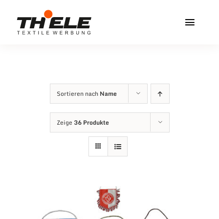
Zum
Inhalt
Toggl
springen
Navig
Home
Service & Info
Sortieren nach
Name
Produkte
Zeige
36 Produkte
Vereinshops
Miners Freiberg
Kontakt