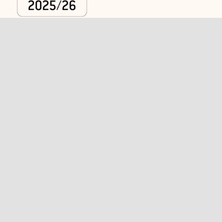
Kategorien
Rechtliches
Caps
Versand
Shirts
AGB
Polos
Widerrufsbelehrung
Trikots und
Kontakt
Sportkleidung
Schlüsselbänder
Jacken
Strickmützen
T-Shirts