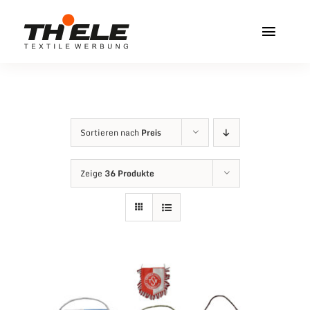
Zum
Inhalt
Toggl
springen
Navig
Home
Service & Info
Sortieren nach
Preis
Produkte
Zeige
36 Produkte
Vereinshops
Miners Freiberg
Kontakt