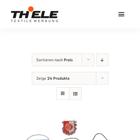
Zum
Inhalt
Toggl
springen
Navig
Home
Service & Info
Sortieren nach
Preis
Produkte
Zeige
24 Produkte
Vereinshops
Miners Freiberg
Kontakt