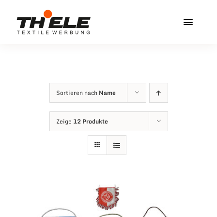
Zum
Inhalt
Toggl
springen
Navig
Home
Service & Info
Sortieren nach
Name
Produkte
Zeige
12 Produkte
Vereinshops
Miners Freiberg
Kontakt