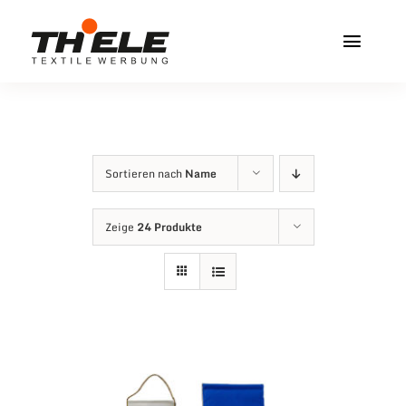
Zum
Inhalt
Toggl
springen
Navig
Home
Service & Info
Sortieren nach
Name
Produkte
Zeige
24 Produkte
Vereinshops
Miners Freiberg
Kontakt