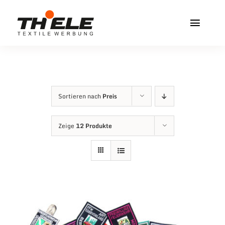
Zum
Inhalt
Toggl
springen
Navig
Home
Service & Info
Sortieren nach
Preis
Produkte
Zeige
12 Produkte
Vereinshops
Miners Freiberg
Kontakt