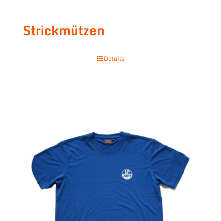
Strickmützen
Details