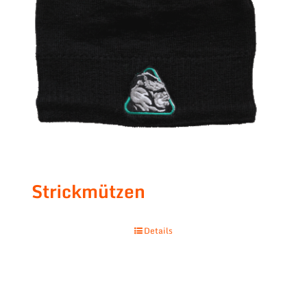
Strickmützen
Details