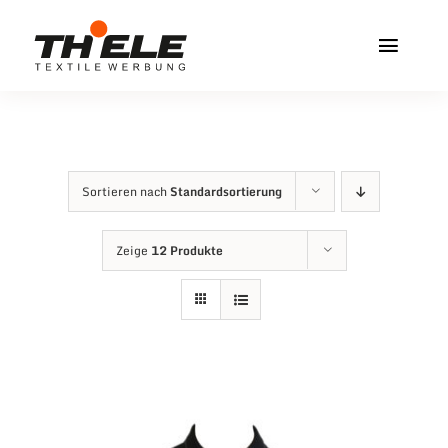
Zum
Inhalt
Toggl
springen
Navig
Home
Service & Info
Sortieren nach
Standardsortierung
Produkte
Zeige
12 Produkte
Vereinshops
Miners Freiberg
Kontakt