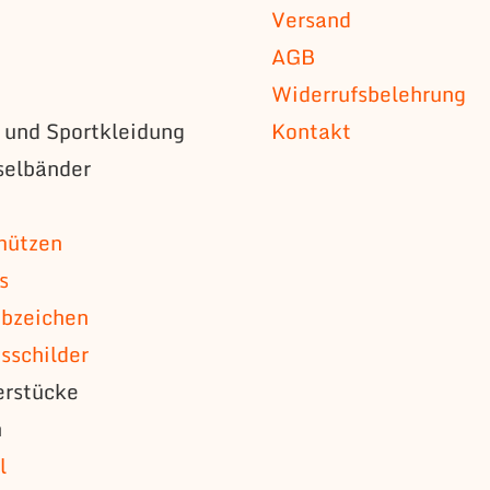
Versand
AGB
Widerrufsbelehrung
s und Sportkleidung
Kontakt
selbänder
n
mützen
s
bzeichen
schilder
erstücke
n
l