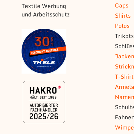
Caps
Textile Werbung
und Arbeitsschutz
Shirts
Polos
Trikot
Schlüs
Jacke
Strick
T-Shirt
Ärmela
Namens
Schult
Fahne
Wimpe