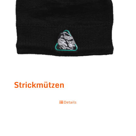
Strickmützen
Details