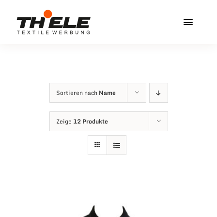
Zum
Inhalt
Toggl
springen
Navig
Home
Service & Info
Sortieren nach
Name
Produkte
Zeige
12 Produkte
Vereinshops
Miners Freiberg
Kontakt