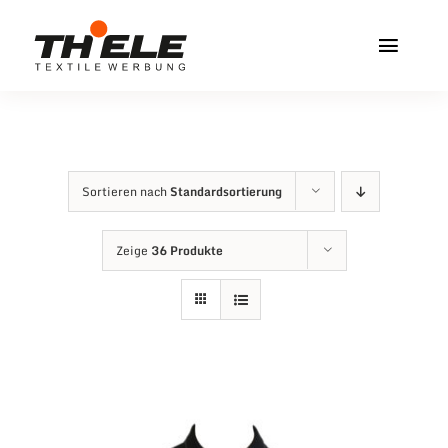
Zum
Inhalt
Toggl
springen
Navig
Home
Service & Info
Sortieren nach
Standardsortierung
Produkte
Zeige
36 Produkte
Vereinshops
Miners Freiberg
Kontakt