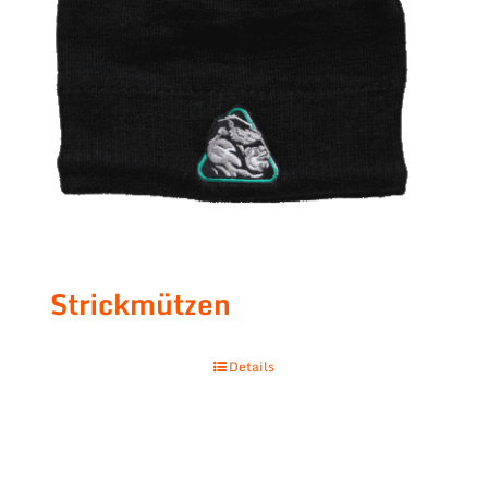
Strickmützen
Details