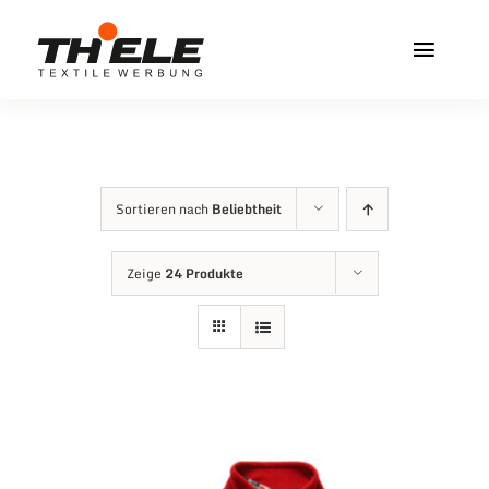
Zum
Inhalt
Toggl
springen
Navig
Home
Service & Info
Sortieren nach
Beliebtheit
Produkte
Zeige
24 Produkte
Vereinshops
Miners Freiberg
Kontakt