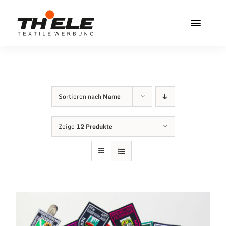
Zum
Inhalt
Toggl
springen
Navig
Home
Service & Info
Sortieren nach
Name
Produkte
Zeige
12 Produkte
Vereinshops
Miners Freiberg
Kontakt