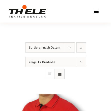
Zum
Inhalt
Toggl
springen
Navig
Home
Service & Info
Sortieren nach
Datum
Produkte
Zeige
12 Produkte
Vereinshops
Miners Freiberg
Kontakt