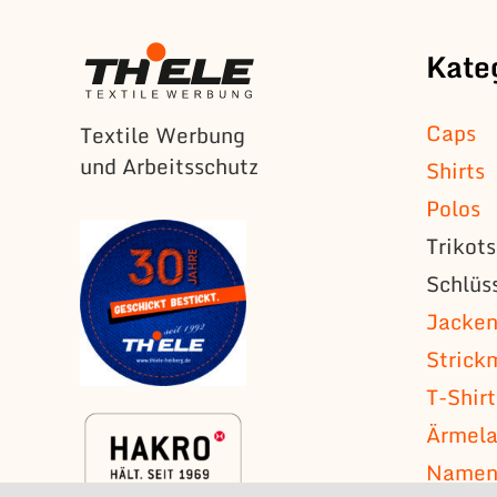
Kate
Caps
Textile Werbung
und Arbeitsschutz
Shirts
Polos
Trikot
Schlüs
Jacke
Strick
T-Shirt
Ärmela
Namens