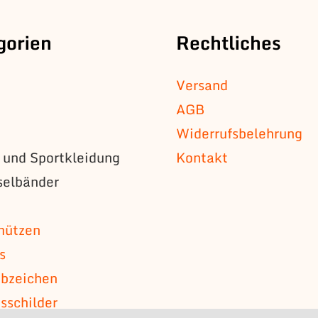
gorien
Rechtliches
Versand
AGB
Widerrufsbelehrung
s und Sportkleidung
Kontakt
selbänder
n
mützen
s
bzeichen
schilder