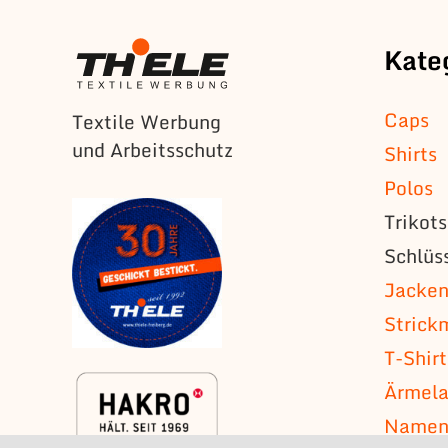
Kate
Caps
Textile Werbung
und Arbeitsschutz
Shirts
Polos
Trikot
Schlüs
Jacke
Strick
T-Shirt
Ärmela
Namens