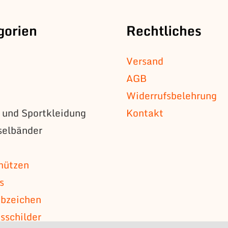
gorien
Rechtliches
Versand
AGB
Widerrufsbelehrung
s und Sportkleidung
Kontakt
selbänder
n
mützen
s
bzeichen
schilder