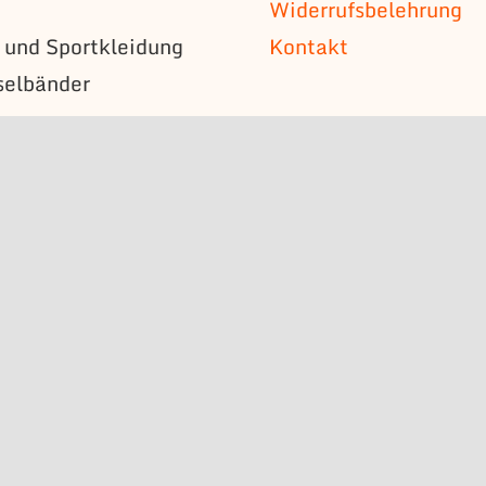
Widerrufsbelehrung
s und Sportkleidung
Kontakt
selbänder
n
mützen
s
bzeichen
schilder
erstücke
n
l