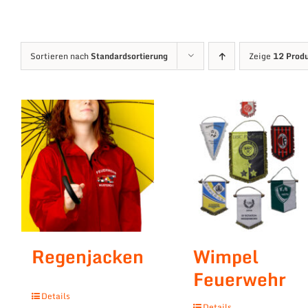
Sortieren nach
Standardsortierung
Zeige
12 Prod
Regenjacken
Wimpel
Feuerwehr
Details
Details