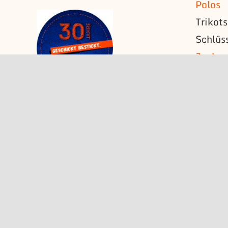
Polos
Trikot
Schlüs
Jacke
Strick
T-Shirt
Ärmela
Namens
Schult
Fahne
Wimpe