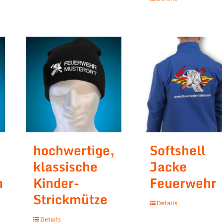
hochwertige,
Softshell
klassische
Jacke
n
Kinder-
Feuerwehr
Strickmütze
Details
Details