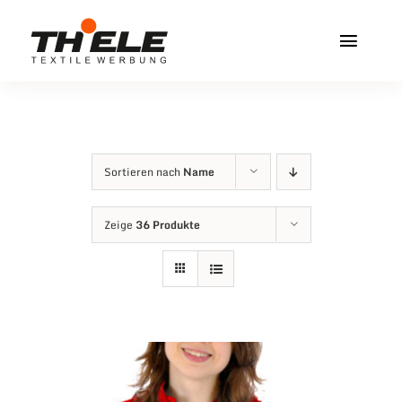
Zum
Inhalt
Toggl
springen
Navig
Home
Service & Info
Sortieren nach
Name
Produkte
Zeige
36 Produkte
Vereinshops
Miners Freiberg
Kontakt