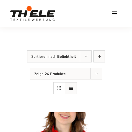
Zum
Inhalt
Toggl
springen
Navig
Home
Service & Info
Sortieren nach
Beliebtheit
Produkte
Zeige
24 Produkte
Vereinshops
Miners Freiberg
Kontakt