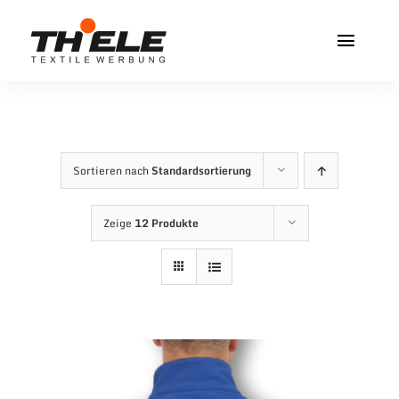
Zum
Inhalt
Toggl
springen
Navig
Home
Service & Info
Sortieren nach
Standardsortierung
Produkte
Zeige
12 Produkte
Vereinshops
Miners Freiberg
Kontakt