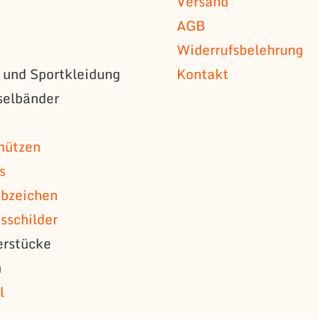
Versand
AGB
Widerrufsbelehrung
s und Sportkleidung
Kontakt
selbänder
n
mützen
s
bzeichen
schilder
erstücke
n
l