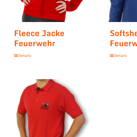
Fleece Jacke
Softsh
Feuerwehr
Feuer
Details
Details