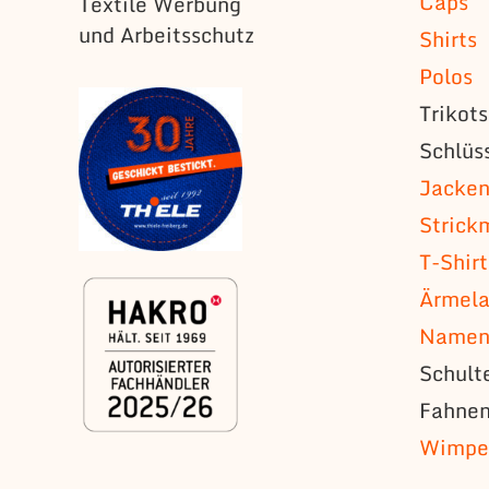
Caps
Textile Werbung
und Arbeitsschutz
Shirts
Polos
Trikot
Schlüs
Jacke
Strick
T-Shirt
Ärmela
Namens
Schult
Fahne
Wimpe